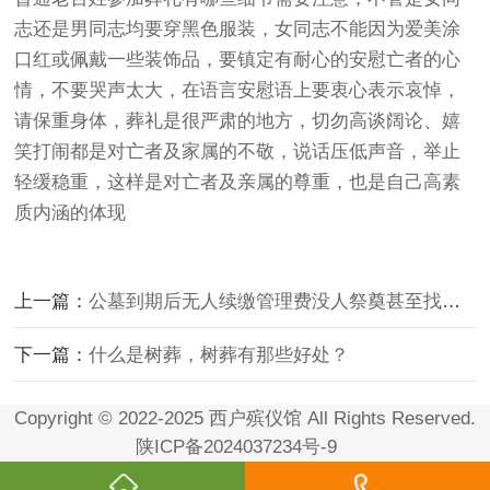
志还是男同志均要穿黑色服装，女同志不能因为爱美涂
口红或佩戴一些装饰品，要镇定有耐心的安慰亡者的心
情，不要哭声太大，在语言安慰语上要衷心表示哀悼，
请保重身体，葬礼是很严肃的地方，切勿高谈阔论、嬉
笑打闹都是对亡者及家属的不敬，说话压低声音，举止
轻缓稳重，这样是对亡者及亲属的尊重，也是自己高素
质内涵的体现
上一篇：
公墓到期后无人续缴管理费没人祭奠甚至找不到后代，这种墓地如何处理
下一篇：
什么是树葬，树葬有那些好处？
Copyright © 2022-2025 西户殡仪馆 All Rights Reserved.
陕ICP备2024037234号-9